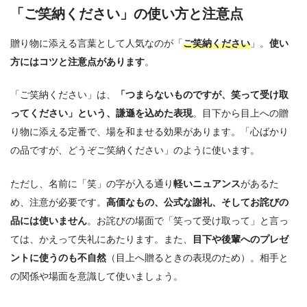
「ご笑納ください」の使い方と注意点
贈り物に添える言葉として人気なのが「
ご笑納ください
」。
使い
方にはコツと注意点があります
。
「ご笑納ください」は、
「つまらないものですが、笑って受け取
ってください」という、謙遜を込めた表現
。目下から目上への贈
り物に添える定番で、場を和ませる効果があります。「心ばかり
の品ですが、どうぞご笑納ください」のように使います。
ただし、名前に「笑」の字が入る通り
軽いニュアンス
があるた
め、注意が必要です。
高価なもの、公式な謝礼、そしてお詫びの
品には使いません
。お詫びの場面で「笑って受け取って」と言っ
ては、かえって失礼にあたります。また、
目下や後輩へのプレゼ
ントに使うのも不自然
（目上へ贈るときの表現のため）。相手と
の関係や場面を意識して使いましょう。