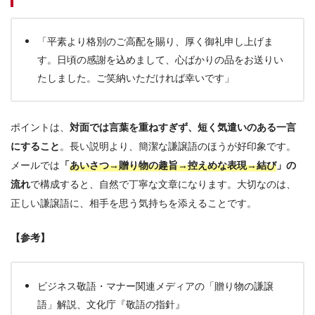
「平素より格別のご高配を賜り、厚く御礼申し上げま
す。日頃の感謝を込めまして、心ばかりの品をお送りい
たしました。ご笑納いただければ幸いです」
ポイントは、
対面では言葉を重ねすぎず、短く気遣いのある一言
にすること
。長い説明より、簡潔な謙譲語のほうが好印象です。
メールでは
「
あいさつ→贈り物の趣旨→控えめな表現→結び
」の
流れ
で構成すると、自然で丁寧な文章になります。大切なのは、
正しい謙譲語に、相手を思う気持ちを添えることです。
【参考】
ビジネス敬語・マナー関連メディアの「贈り物の謙譲
語」解説、文化庁『敬語の指針』