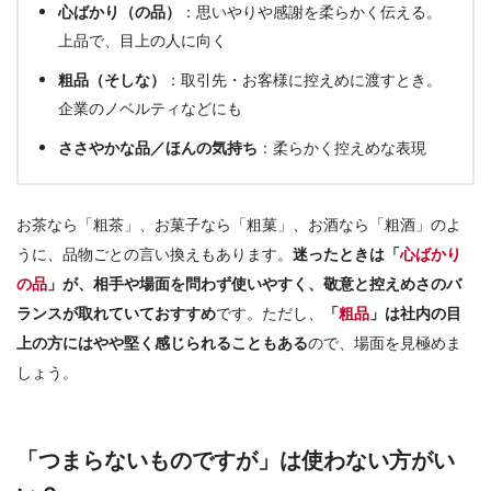
心ばかり（の品）
：思いやりや感謝を柔らかく伝える。
上品で、目上の人に向く
粗品（そしな）
：取引先・お客様に控えめに渡すとき。
企業のノベルティなどにも
ささやかな品／ほんの気持ち
：柔らかく控えめな表現
お茶なら「粗茶」、お菓子なら「粗菓」、お酒なら「粗酒」のよ
うに、品物ごとの言い換えもあります。
迷ったときは「
心ばかり
の品
」が、相手や場面を問わず使いやすく、敬意と控えめさのバ
ランスが取れていておすすめ
です。ただし、
「
粗品
」は社内の目
上の方にはやや堅く感じられることもある
ので、場面を見極めま
しょう。
「つまらないものですが」は使わない方がい