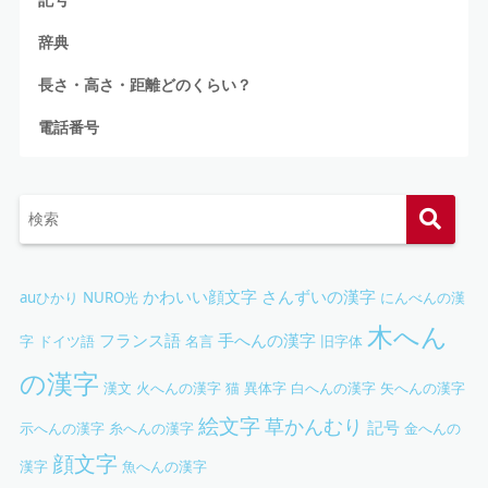
辞典
長さ・高さ・距離どのくらい？
電話番号
かわいい顔文字
さんずいの漢字
auひかり
NURO光
にんべんの漢
木へん
フランス語
手へんの漢字
字
ドイツ語
名言
旧字体
の漢字
漢文
火へんの漢字
猫
異体字
白へんの漢字
矢へんの漢字
絵文字
草かんむり
記号
示へんの漢字
糸へんの漢字
金へんの
顔文字
漢字
魚へんの漢字