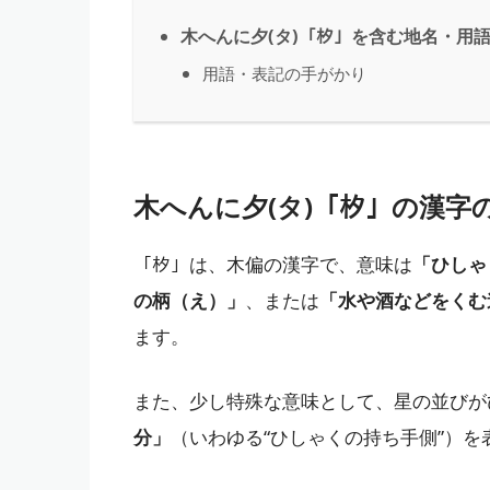
木へんに夕(タ)「𣏐」を含む地名・用
用語・表記の手がかり
木へんに夕(タ)「𣏐」の漢字
「𣏐」は、木偏の漢字で、意味は
「ひしゃ
の柄（え）」
、または
「水や酒などをくむ
ます。
また、少し特殊な意味として、星の並びが
分」
（いわゆる“ひしゃくの持ち手側”）