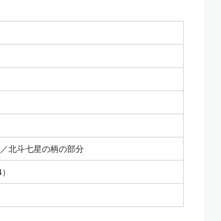
／北斗七星の柄の部分
4）