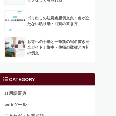
ップなしでも測れる
ゴミ出しの注意喚起例文集！角が立
たない貼り紙・回覧の書き方
お寺への手紙と一筆箋の宛名書き完
全ガイド！御中・住職の敬称とお礼
の例文
CATEGORY
IT用語辞典
webツール
ことわざ・故事成語