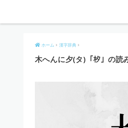
ホーム
漢字辞典
木へんに夕(タ)「𣏐」の