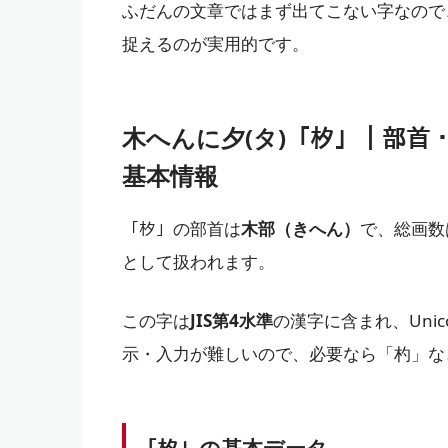
ふだんの文章ではまず出てこない字なので
捉えるのが実用的です。
木へんに夕(タ)「𣏐」｜部
基本情報
「𣏐」の部首は
木部（きへん）
で、総画数
として扱われます。
この字は
JIS第4水準
の漢字に含まれ、Uni
示・入力が難しいので、必要なら「杓」な