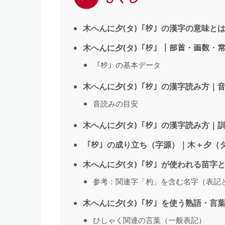
木へんに夕(タ)「𣏐」の漢字の意味と
木へんに夕(タ)「𣏐」｜部首・画数
「𣏐」の基本データ
木へんに夕(タ)「𣏐」の漢字読み方｜
音読みの目安
木へんに夕(タ)「𣏐」の漢字読み方｜
「𣏐」の成り立ち（字源）｜木＋夕（
木へんに夕(タ)「𣏐」が使われる苗字
参考：関連字「杓」を含む名字（表記
木へんに夕(タ)「𣏐」を使う熟語・言
ひしゃく関連の言葉（一般表記）