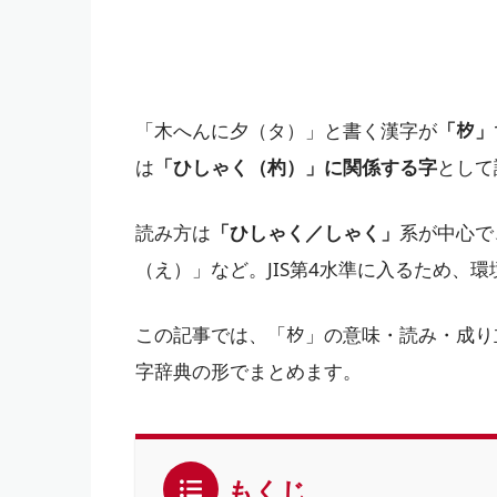
「木へんに夕（タ）」と書く漢字が
「𣏐」
は
「ひしゃく（杓）」に関係する字
として
読み方は
「ひしゃく／しゃく」
系が中心で
（え）」など。JIS第4水準に入るため、
この記事では、「𣏐」の意味・読み・成
字辞典の形でまとめます。
もくじ