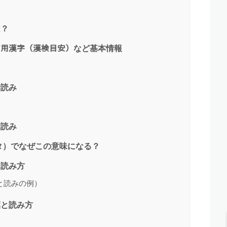
は？
・常用漢字（漢検目安）など基本情報
音読み
訓読み
タ）でなぜこの意味になる？
と読み方
と読みの例）
葉と読み方