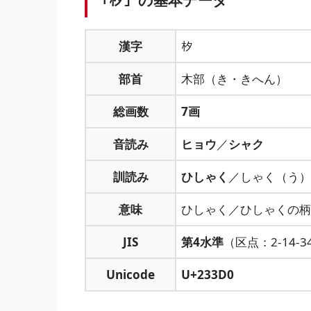
「𣏐」の基本データ
漢字
𣏐
部首
木部（き・きへん）
総画数
7画
音読み
ヒョウ
／
シャク
訓読み
ひしゃく
／しゃく（う）
意味
ひしゃく／ひしゃくの柄
JIS
第4水準
（区点：2-14-3
Unicode
U+233D0