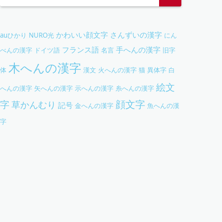
かわいい顔文字
さんずいの漢字
auひかり
NURO光
にん
フランス語
手へんの漢字
べんの漢字
ドイツ語
名言
旧字
木へんの漢字
体
漢文
火へんの漢字
猫
異体字
白
絵文
へんの漢字
矢へんの漢字
示へんの漢字
糸へんの漢字
字
顔文字
草かんむり
記号
金へんの漢字
魚へんの漢
字