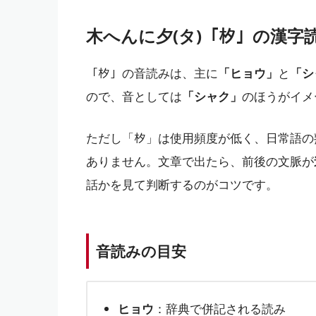
木へんに夕(タ)「𣏐」の漢
「𣏐」の音読みは、主に
「ヒョウ」
と
「シ
ので、音としては
「シャク」
のほうがイメ
ただし「𣏐」は使用頻度が低く、日常語
ありません。文章で出たら、前後の文脈が
話かを見て判断するのがコツです。
音読みの目安
ヒョウ
：辞典で併記される読み