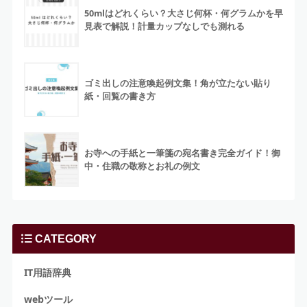
50mlはどれくらい？大さじ何杯・何グラムかを早
見表で解説！計量カップなしでも測れる
ゴミ出しの注意喚起例文集！角が立たない貼り
紙・回覧の書き方
お寺への手紙と一筆箋の宛名書き完全ガイド！御
中・住職の敬称とお礼の例文
CATEGORY
IT用語辞典
webツール