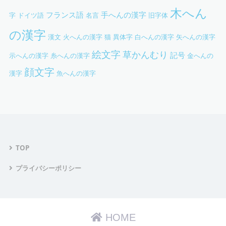
木へん
フランス語
手へんの漢字
字
ドイツ語
名言
旧字体
の漢字
漢文
火へんの漢字
猫
異体字
白へんの漢字
矢へんの漢字
絵文字
草かんむり
記号
示へんの漢字
糸へんの漢字
金へんの
顔文字
漢字
魚へんの漢字
TOP
プライバシーポリシー
HOME