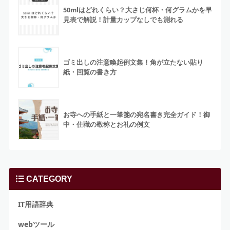
50mlはどれくらい？大さじ何杯・何グラムかを早
見表で解説！計量カップなしでも測れる
ゴミ出しの注意喚起例文集！角が立たない貼り
紙・回覧の書き方
お寺への手紙と一筆箋の宛名書き完全ガイド！御
中・住職の敬称とお礼の例文
CATEGORY
IT用語辞典
webツール