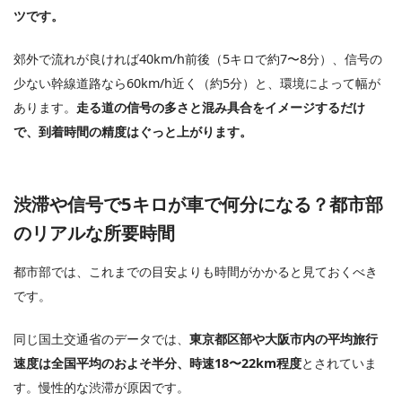
ツです。
郊外で流れが良ければ40km/h前後（5キロで約7〜8分）、信号の
少ない幹線道路なら60km/h近く（約5分）と、環境によって幅が
あります。
走る道の信号の多さと混み具合をイメージするだけ
で、到着時間の精度はぐっと上がります。
渋滞や信号で5キロが車で何分になる？都市部
のリアルな所要時間
都市部では、これまでの目安よりも時間がかかると見ておくべき
です。
同じ国土交通省のデータでは、
東京都区部や大阪市内の平均旅行
速度は全国平均のおよそ半分、時速18〜22km程度
とされていま
す。慢性的な渋滞が原因です。