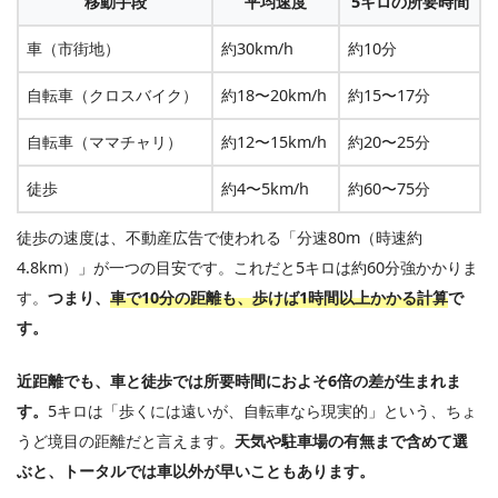
移動手段
平均速度
5キロの所要時間
車（市街地）
約30km/h
約10分
自転車（クロスバイク）
約18〜20km/h
約15〜17分
自転車（ママチャリ）
約12〜15km/h
約20〜25分
徒歩
約4〜5km/h
約60〜75分
徒歩の速度は、不動産広告で使われる「分速80m（時速約
4.8km）」が一つの目安です。これだと5キロは約60分強かかりま
す。
つまり、
車で10分の距離も、歩けば1時間以上かかる計算
で
す。
近距離でも、車と徒歩では所要時間におよそ6倍の差が生まれま
す。
5キロは「歩くには遠いが、自転車なら現実的」という、ちょ
うど境目の距離だと言えます。
天気や駐車場の有無まで含めて選
ぶと、トータルでは車以外が早いこともあります。