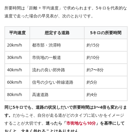
所要時間は「距離 ÷ 平均速度」で求められます。5キロを代表的な
速度で走った場合の早見表が、次のとおりです。
平均速度
想定する道路
5キロの所要時間
20km/h
都市部・渋滞時
約15分
30km/h
市街地の一般道
約10分
40km/h
流れの良い郊外路
約7〜8分
60km/h
信号の少ない幹線道路
約5分
80km/h
高速道路
約4分
同じ5キロでも、道路の状況しだいで所要時間は3〜4倍も変わりま
す。
だからこそ、自分が走る道がどのタイプに近いかをイメージ
することが大切です。
迷ったら「
市街地なら10分
」を基準にして
おくと、大きく外れることはありません。