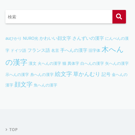
かわいい顔文字
さんずいの漢字
auひかり
NURO光
にんべんの漢
木へん
フランス語
手へんの漢字
字
ドイツ語
名言
旧字体
の漢字
漢文
火へんの漢字
猫
異体字
白へんの漢字
矢へんの漢字
絵文字
草かんむり
記号
示へんの漢字
糸へんの漢字
金へんの
顔文字
漢字
魚へんの漢字
TOP