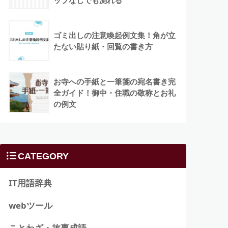
ップなしでも測れる
ゴミ出しの注意喚起例文集！角が立
たない貼り紙・回覧の書き方
お寺への手紙と一筆箋の宛名書き完
全ガイド！御中・住職の敬称とお礼
の例文
CATEGORY
IT用語辞典
webツール
ことわざ・故事成語