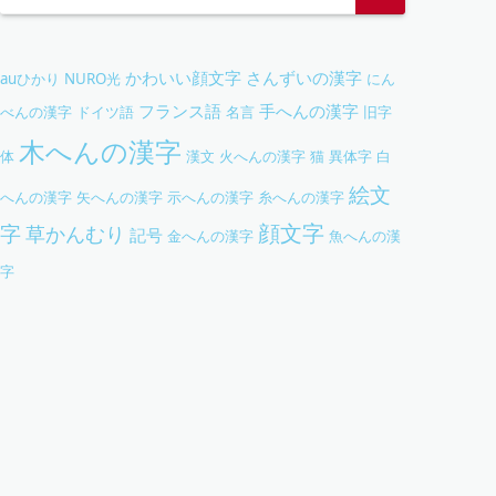
かわいい顔文字
さんずいの漢字
auひかり
NURO光
にん
フランス語
手へんの漢字
べんの漢字
ドイツ語
名言
旧字
木へんの漢字
体
漢文
火へんの漢字
猫
異体字
白
絵文
へんの漢字
矢へんの漢字
示へんの漢字
糸へんの漢字
字
顔文字
草かんむり
記号
金へんの漢字
魚へんの漢
字